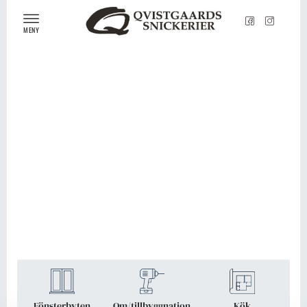
MENY
Du är i trygga
händer
Fönsterbyten
Om/tillbyggnation
Kök