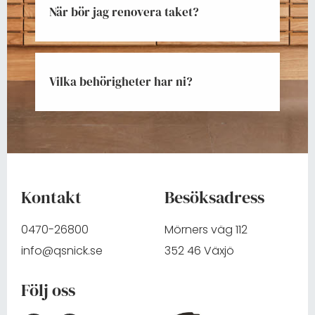
När bör jag renovera taket?
Vilka behörigheter har ni?
Kontakt
Besöksadress
0470-26800
Mörners väg 112
info@qsnick.se
352 46 Växjö
Följ oss