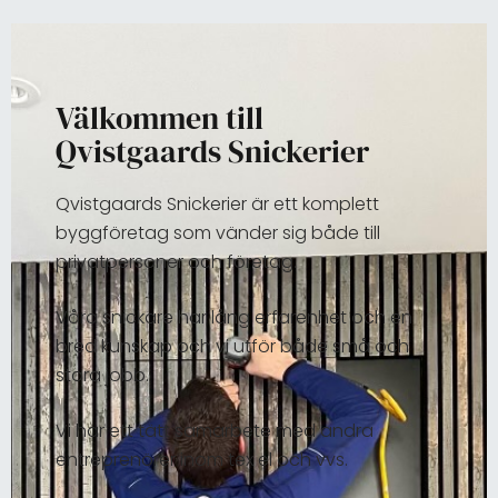
Välkommen till
Qvistgaards Snickerier
Qvistgaards Snickerier är ett komplett
byggföretag som vänder sig både till
privatpersoner och företag.
Våra snickare har lång erfarenhet och en
bred kunskap och vi utför både små och
stora jobb.
Vi har ett tätt samarbete med andra
entreprenörer inom tex el och vvs.