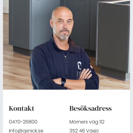
Kontakt
Besöksadress
0470-26800
Mörners väg 112
info@qsnick.se
352 46 Växjö