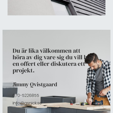
Du är lika välkommen att
höra av dig vare sig du vill ha
en offert eller diskutera ett
projekt.
Jimmy Qvistgaard
070-5226855
info@qsnick.se