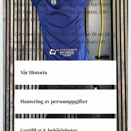
Ni kan känna er trygga med att vi tar hand
om hela samordningen för projektet, från
början till slut.
Genom åren har vi utfört arbeten åt en lång
rad nöjda kunder-varmt välkommen att
kontakta oss du också!
Vår Historia
Hantering av personuppgifter
Certifikat & behörigheter