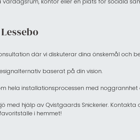
 vardagsrum, kontor eller en plats för sociala 
 Lessebo
nsultation där vi diskuterar dina önskemål och b
ignalternativ baserat på din vision.
m hela installationsprocessen med noggrannhet
ö med hjälp av Qvistgaards Snickerier. Kontakta o
favoritställe i hemmet!