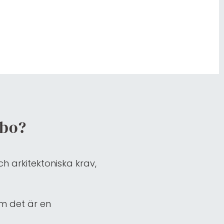
ebo?
h arkitektoniska krav,
m det är en