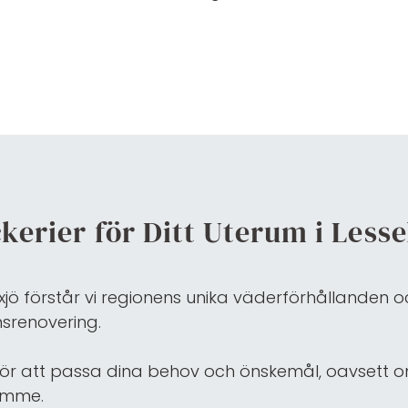
ckerier för Ditt Uterum i Less
jö förstår vi regionens unika väderförhållanden oc
umsrenovering.
för att passa dina behov och önskemål, oavsett o
rymme.